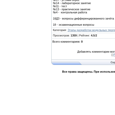
№17 - устный опрос
№14 - лабораторное занятие
№11 - тест
№13 - практическое занятие
№4 - контрольная работа
18ДЗ - вопросы дифференцированного зачёта
18 - экзаменационные вопросы
Категория
:
Этапы разработки модульных прог
Просмотров
:
1359
|
Рейтинг
:
4.5
/
2
Всего комментариев
:
0
Добавлять комментарии могу
[
Р
Cop
Все права защищены. При использов