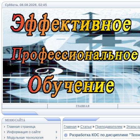
Суббота, 08.08.2026, 02:45
ГЛАВНАЯ
МЕНЮ САЙТА
Главная страница
Главная
»
Статьи
»
Преподавателям
»
Этапы р
Информация о сайте
Разработка КОС по дисциплине "Техн
Модульная технология