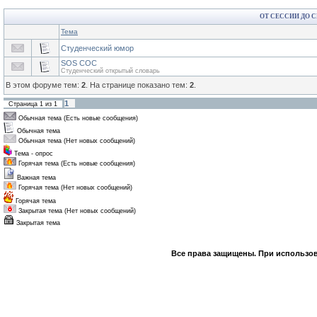
ОТ СЕССИИ ДО 
Тема
Студенческий юмор
SOS СОС
Студенческий открытый словарь
В этом форуме тем:
2
. На странице показано тем:
2
.
1
Страница
1
из
1
Обычная тема (Есть новые сообщения)
Обычная тема
Обычная тема (Нет новых сообщений)
Тема - опрос
Горячая тема (Есть новые сообщения)
Важная тема
Горячая тема (Нет новых сообщений)
Горячая тема
Закрытая тема (Нет новых сообщений)
Закрытая тема
Все права защищены. При использов