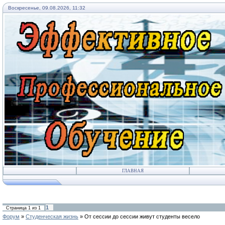
Воскресенье, 09.08.2026, 11:32
ГЛАВНАЯ
1
Страница
1
из
1
Форум
»
Студенческая жизнь
»
От сессии до сессии живут студенты весело