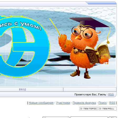
ВХОД
Приветствую Вас
,
Гость
·
RSS
[
Новые сообщения
·
Участники
·
Правила форума
·
Поиск
·
RSS
]