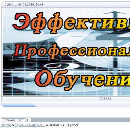
Суббота, 08.08.2026, 20:43
ГЛАВНАЯ
1
Страница
1
из
1
Форум
»
Студенческая жизнь
»
Экзамены...О ужас!