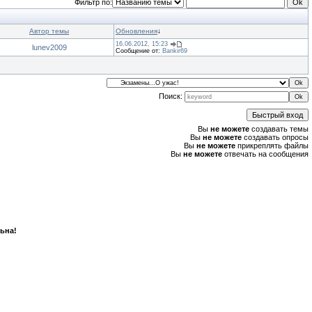
Фильтр по:
Автор темы
Обновления
↓
16.06.2012, 15:23
lunev2009
Сообщение от:
Bankir69
Поиск:
Вы
не можете
создавать темы
Вы
не можете
создавать опросы
Вы
не можете
прикреплять файлы
Вы
не можете
отвечать на сообщения
ьна!