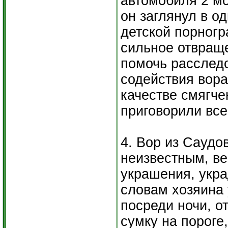
автомобиля 2 м
он заглянул в о
детской порногр
сильное отвраще
помочь расследо
содействия вора
качестве смягче
приговорили все
4. Вор из Саудо
неизвестным, в
украшения, укра
словам хозяина 
посреди ночи, о
сумку на пороге