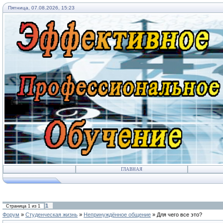
Пятница, 07.08.2026, 15:23
ГЛАВНАЯ
1
Страница
1
из
1
Форум
»
Студенческая жизнь
»
Непринуждённое общение
»
Для чего все это?