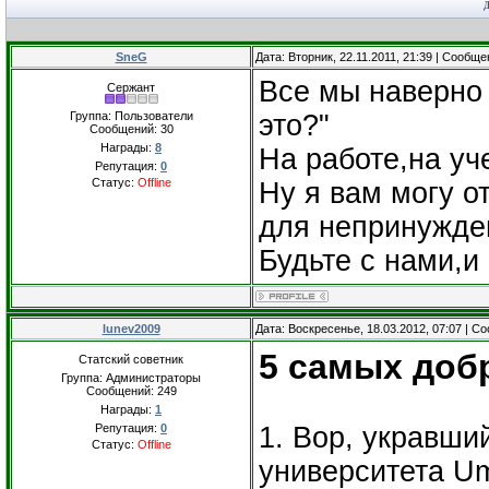
SneG
Дата: Вторник, 22.11.2011, 21:39 | Сообщ
Все мы наверно 
Сержант
Группа: Пользователи
это?"
Сообщений:
30
Награды:
8
На работе,на уч
Репутация:
0
Статус:
Offline
Ну я вам могу о
для непринужде
Будьте с нами,и
lunev2009
Дата: Воскресенье, 18.03.2012, 07:07 | 
5 самых доб
Статский советник
Группа: Администраторы
Сообщений:
249
Награды:
1
Репутация:
0
1. Вор, укравши
Статус:
Offline
университета Um