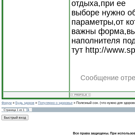
отдыха,при ее
выборе нужно о
параметры,от ко
важны форма,выс
наполнителя по
тут http://www.s
Сообщение отр
Форум
»
Будь здоров
»
Популярно о здоровье
»
Полезный сон.
(что нужно для здоров
1
Страница
1
из
1
Все права защищены. При использов