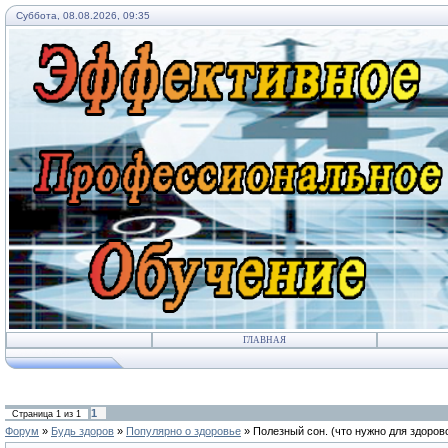
Суббота, 08.08.2026, 09:35
ГЛАВНАЯ
1
Страница
1
из
1
Форум
»
Будь здоров
»
Популярно о здоровье
»
Полезный сон.
(что нужно для здоров