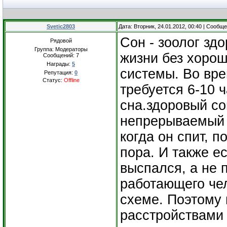
Svetic2803
Дата: Вторник, 24.01.2012, 00:40 | Сообщ
Сон - зоолог зд
Рядовой
Группа: Модераторы
жизни без хорош
Сообщений:
7
Награды:
5
системы. Во вре
Репутация:
0
Статус:
Offline
требуется 6-10 
сна.здоровый со
непрерываемый 
когда он спит, п
пора. И также е
выспался, а не п
работающего чел
схеме. Поэтому
расстройствами 