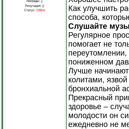
Награды:
1
Репутация:
0
Как улучшить р
Статус:
Offline
способа, которы
Слушайте музы
Регулярное про
помогает не тол
переутомлении,
пониженном дав
Лучше начинают 
колитами, язвой
бронхиальной а
Прекрасный при
здоровье – случ
молодости он си
ежедневно не ме