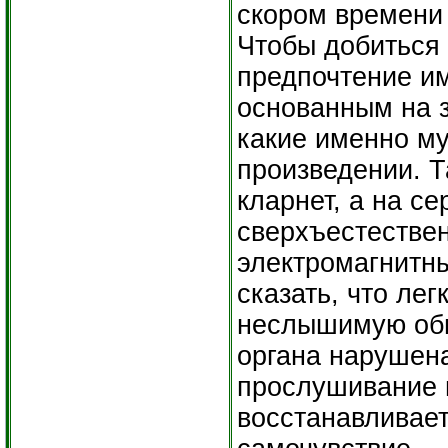
скором времени 
Чтобы добиться
предпочтение и
основанным на з
какие именно му
произведении. Т
кларнет, а на с
сверхъестествен
электромагнитн
сказать, что лег
неслышимую обы
органа нарушена
прослушивание м
восстанавливае