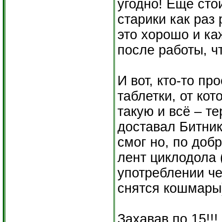
угодно! Ещё сто
старики как раз
это хорошо и ка
после работы, ч
И вот, кто-то п
таблетки, от ко
такую и всё – те
доставал Битник
смог но, по доб
лент циклодола 
употреблении че
снятся кошмары
Захавав по 15!!