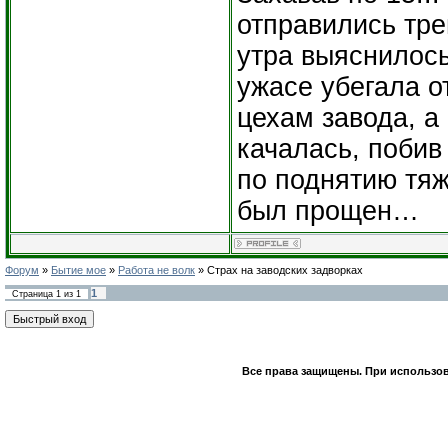
отправились тре
утра выяснилось
ужасе убегала о
цехам завода, 
качалась, поби
по поднятию тяж
был прощен…
Форум
»
Бытие мое
»
Работа не волк
»
Страх на заводских задворках
1
Страница
1
из
1
Все права защищены. При использов