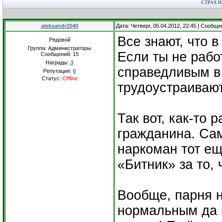
СТРАХ Н
aleksandr2040
Дата: Четверг, 05.04.2012, 22:45 | Сообщ
Все знают, что 
Рядовой
Группа: Администраторы
Если ты не рабо
Сообщений:
15
Награды:
3
справедливым в
Репутация:
0
Статус:
Offline
трудоустраивают
Так вот, как-то 
гражданина. Сам
наркоман тот е
«Битник» за то,
Вообще, парня 
нормальным да к