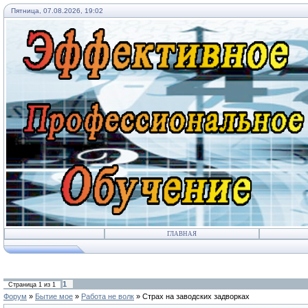
Пятница, 07.08.2026, 19:02
ГЛАВНАЯ
1
Страница
1
из
1
Форум
»
Бытие мое
»
Работа не волк
»
Страх на заводских задворках