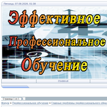
Пятница, 07.08.2026, 01:38
ГЛАВНАЯ
1
Страница
1
из
1
Форум
»
Профессиональное обучение
»
Главные проблемы профессионального обра