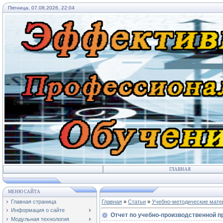
Пятница, 07.08.2026, 22:04
ГЛАВНАЯ
МЕНЮ САЙТА
Главная страница
Главная
»
Статьи
»
Учебно-методические мат
Информация о сайте
Отчет по учебно-производственной пр
Модульная технология