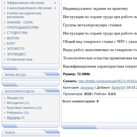
Эффективное обучение
Индивидуальное задание на практику
Самоуправляемое обучение
Учебно-методические
Инструкция по охране труда при работе н
материалы
ЗНАНИЕ - СИЛА
Группы металлорежущих станков
ПРЕПОДАВАТЕЛЯМ
Инструкция по охране труда при работе н
СТУДЕНТАМ
ФОРУМ
Общий вид токарного станка с ЧПУ с указ
БЛОГ
ЭПОФОТО
Виды работ, выполняемых на токарном ст
ЭПОВИДЕО
Технологическая оснастка применяемая на
Оглавление книг
Квалификационная характеристика операто
Размер: 72.39Mb
ФОРМА ВХОДА
Скачать:
http://letitbit.net/download/48274.4
Категория
:
Доклады
|
Добавил
:
Bankir69
(18.03.
КАТЕГОРИИ РАЗДЕЛА
Просмотров
:
2518
|
Рейтинг
:
5.0
/
3
Лекции
[10]
Всего комментариев
:
0
Методички
[12]
Курсовые проекты
[19]
Рефераты
[23]
Доклады
[3]
ПОИСК