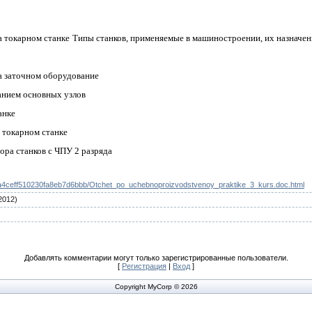
а токарном станке
Типы станков, применяемые в машиностроении, их назначен
а заточном оборудование
анием основных узлов
анке
 токарном станке
ра станков с ЧПУ 2 разряда
9342a4ceff510230fa8eb7d6bbb/Otchet_po_uchebnoproizvodstvenoy_praktike_3_kurs.doc.html
2012)
Добавлять комментарии могут только зарегистрированные пользователи.
[
Регистрация
|
Вход
]
Copyright MyCorp © 2026