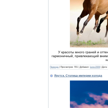
У красоты много граней и оттен
гармоничный, привлекающий внима
н
Природа
| Просмотров: 551 | Добавил:
lunev2009
| Дата
Якутск. Столица империи холода