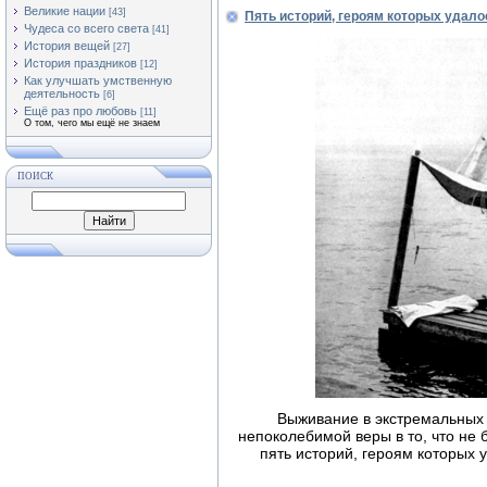
Великие нации
[43]
Пять историй, героям которых удал
Чудеса со всего света
[41]
История вещей
[27]
История праздников
[12]
Как улучшать умственную
деятельность
[6]
Ещё раз про любовь
[11]
О том, чего мы ещё не знаем
ПОИСК
Выживание в экстремальных 
непоколебимой веры в то, что не
пять историй, героям которых