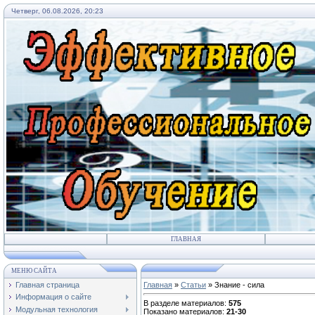
Четверг, 06.08.2026, 20:23
ГЛАВНАЯ
МЕНЮ САЙТА
Главная страница
Главная
»
Статьи
» Знание - сила
Информация о сайте
В разделе материалов
:
575
Модульная технология
Показано материалов
:
21-30