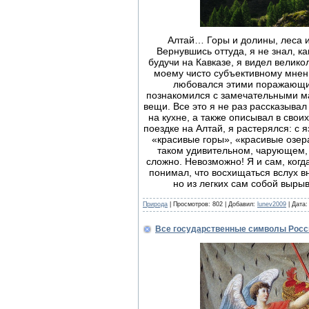
Алтай… Горы и долины, леса и 
Вернувшись оттуда, я не знал, ка
будучи на Кавказе, я видел велико
моему чисто субъективному мнени
любовался этими поражающим
познакомился с замечательными м
вещи. Все это я не раз рассказыва
на кухне, а также описывал в своих
поездке на Алтай, я растерялся: с 
«красивые горы», «красивые озер
таком удивительном, чарующем, 
сложно. Невозможно! Я и сам, ког
понимал, что восхищаться вслух 
но из легких сам собой выры
Природа
| Просмотров: 802 | Добавил:
lunev2009
| Дата
Все государственные символы Росс