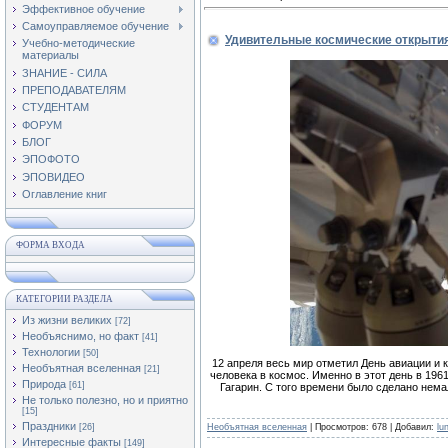
Эффективное обучение
Самоуправляемое обучение
Удивительные космические открыти
Учебно-методические
материалы
ЗНАНИЕ - СИЛА
ПРЕПОДАВАТЕЛЯМ
СТУДЕНТАМ
ФОРУМ
БЛОГ
ЭПОФОТО
ЭПОВИДЕО
Оглавление книг
ФОРМА ВХОДА
КАТЕГОРИИ РАЗДЕЛА
Из жизни великих
[72]
Необъяснимо, но факт
[41]
Технологии
[50]
12 апреля весь мир отметил День авиации и
Необъятная вселенная
[21]
человека в космос. Именно в этот день в 196
Природа
[61]
Гагарин. С того времени было сделано нема
Не только полезно, но и приятно
[15]
Праздники
Необъятная вселенная
| Просмотров: 678 | Добавил:
lu
[26]
Интересные факты
[149]