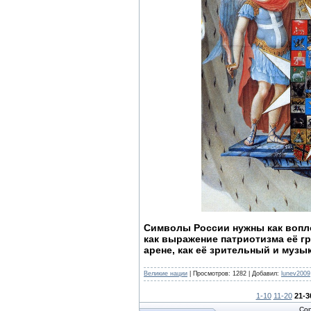
Символы России нужны как вопло
как выражение патриотизма её г
арене, как её зрительный и музы
Великие нации
| Просмотров: 1282 | Добавил:
lunev2009
1-10
11-20
21-3
Cop