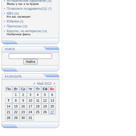
Истерические параллели
[18]
Жизнь у нас и за бугром
Позвольте поздравить(((((
[7]
КВН
[20]
Кто вас насмешил
Юбилеи
[4]
Прогнозы
[15]
Коротко, но интересно
[14]
Необычные факты
ПОИСК
КАЛЕНДАРЬ
«
Май 2012
»
Пн
Вт
Ср
Чт
Пт
Сб
Вс
1
2
3
4
5
6
7
8
9
10
11
12
13
14
15
16
17
18
19
20
21
22
23
24
25
26
27
28
29
30
31