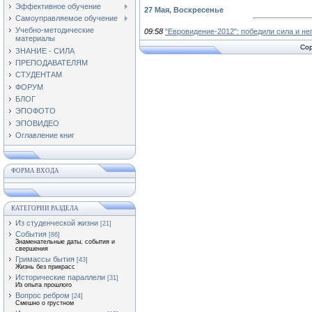
Эффективное обучение
27 Мая, Воскресенье
Самоуправляемое обучение
Учебно-методические
09:58
"Евровидение-2012": победили сила и н
материалы
Cop
ЗНАНИЕ - СИЛА
ПРЕПОДАВАТЕЛЯМ
СТУДЕНТАМ
ФОРУМ
БЛОГ
ЭПОФОТО
ЭПОВИДЕО
Оглавление книг
ФОРМА ВХОДА
КАТЕГОРИИ РАЗДЕЛА
Из студенческой жизни
[21]
События
[86]
Знаменательные даты, события и
свершения
Гримассы бытия
[43]
Жизнь без прикрасс
Исторические параллели
[31]
Из опыта прошлого
Вопрос ребром
[24]
Смешно о грустном