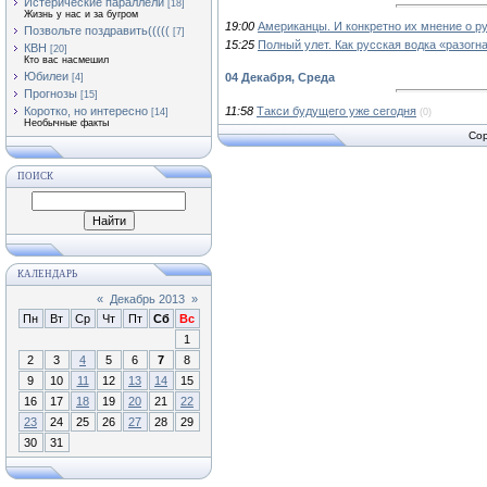
Истерические параллели
[18]
Жизнь у нас и за бугром
19:00
Американцы. И конкретно их мнение о р
Позвольте поздравить(((((
[7]
15:25
Полный улет. Как русская водка «разогн
КВН
[20]
Кто вас насмешил
Юбилеи
04 Декабря, Среда
[4]
Прогнозы
[15]
11:58
Такси будущего уже сегодня
Коротко, но интересно
(0)
[14]
Необычные факты
Cop
ПОИСК
КАЛЕНДАРЬ
«
Декабрь 2013
»
Пн
Вт
Ср
Чт
Пт
Сб
Вс
1
2
3
4
5
6
7
8
9
10
11
12
13
14
15
16
17
18
19
20
21
22
23
24
25
26
27
28
29
30
31