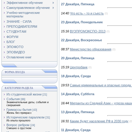
Эффективное обучение
27 Декабря, Пятница
Самоуправляемое обучение
Учебно-методические
14:40
Что есть – то и съесть
(0)
материалы
ЗНАНИЕ - СИЛА
23 Декабря, Понедельник
ПРЕПОДАВАТЕЛЯМ
15:16
ВУЗПРОМЭКСПО-2013
СТУДЕНТАМ
(0)
ФОРУМ
22 Декабря, Воскресенье
БЛОГ
ЭПОФОТО
08:37
Министерство образования
(0)
ЭПОВИДЕО
Оглавление книг
20 Декабря, Пятница
15:19
Центробанк
(0)
ФОРМА ВХОДА
18 Декабря, Среда
19:53
Самые криминальные и опасные города
КАТЕГОРИИ РАЗДЕЛА
14 Декабря, Суббота
Из студенческой жизни
[21]
События
[86]
Знаменательные даты, события и
16:44
Мигранты из Средней Азии – угроза наш
свершения
Гримассы бытия
[43]
13 Декабря, Пятница
Жизнь без прикрасс
Исторические параллели
[31]
Из опыта прошлого
16:31
Каким будет население РФ в 2030 году
(0
Вопрос ребром
[24]
Смешно о грустном
11 Декабря, Среда