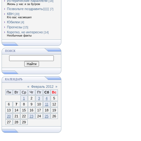
Истерические параллели
[18]
Жизнь у нас и за бугром
Позвольте поздравить(((((
[7]
КВН
[20]
Кто вас насмешил
Юбилеи
[4]
Прогнозы
[15]
Коротко, но интересно
[14]
Необычные факты
ПОИСК
КАЛЕНДАРЬ
«
Февраль 2012
»
Пн
Вт
Ср
Чт
Пт
Сб
Вс
1
2
3
4
5
6
7
8
9
10
11
12
13
14
15
16
17
18
19
20
21
22
23
24
25
26
27
28
29