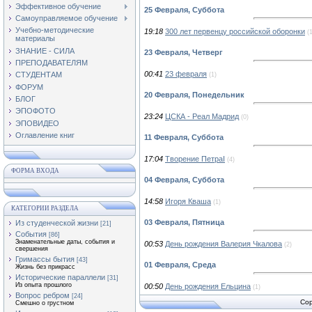
Эффективное обучение
25 Февраля, Суббота
Самоуправляемое обучение
Учебно-методические
19:18
300 лет первенцу российской оборонки
(
материалы
ЗНАНИЕ - СИЛА
23 Февраля, Четверг
ПРЕПОДАВАТЕЛЯМ
00:41
23 февраля
СТУДЕНТАМ
(1)
ФОРУМ
20 Февраля, Понедельник
БЛОГ
ЭПОФОТО
23:24
ЦСКА - Реал Мадрид
(0)
ЭПОВИДЕО
Оглавление книг
11 Февраля, Суббота
17:04
Творение ПетраI
(4)
ФОРМА ВХОДА
04 Февраля, Суббота
14:58
Игоря Кваша
(1)
КАТЕГОРИИ РАЗДЕЛА
03 Февраля, Пятница
Из студенческой жизни
[21]
События
[86]
Знаменательные даты, события и
00:53
День рождения Валерия Чкалова
(2)
свершения
Гримассы бытия
[43]
01 Февраля, Среда
Жизнь без прикрасс
Исторические параллели
[31]
Из опыта прошлого
00:50
День рождения Ельцина
(1)
Вопрос ребром
[24]
Cop
Смешно о грустном