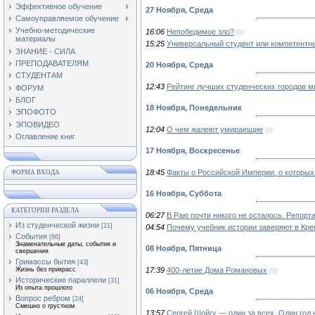
Эффективное обучение
27 Ноября, Среда
Самоуправляемое обучение
Учебно-методические
16:06
Непобедимое зло?
(0)
материалы
15:25
Универсальный студент или компетентн
ЗНАНИЕ - СИЛА
ПРЕПОДАВАТЕЛЯМ
20 Ноября, Среда
СТУДЕНТАМ
12:43
Рейтинг лучших студенческих городов м
ФОРУМ
БЛОГ
18 Ноября, Понедельник
ЭПОФОТО
ЭПОВИДЕО
12:04
О чем жалеют умирающие
(0)
Оглавление книг
17 Ноября, Воскресенье
18:45
Факты о Российской Империи, о которых
ФОРМА ВХОДА
16 Ноября, Суббота
КАТЕГОРИИ РАЗДЕЛА
06:27
В Раю почти никого не осталось. Репор
Из студенческой жизни
[21]
04:54
Почему учебник истории заверяют в Кр
События
[86]
Знаменательные даты, события и
08 Ноября, Пятница
свершения
Гримассы бытия
[43]
17:39
400-летие Дома Романовых
Жизнь без прикрасс
(0)
Исторические параллели
[31]
Из опыта прошлого
06 Ноября, Среда
Вопрос ребром
[24]
Смешно о грустном
13:57
Сергей Шойгу — один за всех. Один год