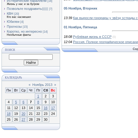
Истерические параллели
[18]
Жизнь у нас и за бугром
05 Ноября, Вторник
Позвольте поздравить(((((
[7]
КВН
[20]
Кто вас насмешил
13:39
Как выросли гонорары у звёзд эстрады с
Юбилеи
[4]
Прогнозы
01 Ноября, Пятница
[15]
Коротко, но интересно
[14]
Необычные факты
18:08
Рублёвая жизнь в СССР
(0)
12:04
Россия. Полное географическое описани
Cop
ПОИСК
КАЛЕНДАРЬ
«
Ноябрь 2013
»
Пн
Вт
Ср
Чт
Пт
Сб
Вс
1
2
3
4
5
6
7
8
9
10
11
12
13
14
15
16
17
18
19
20
21
22
23
24
25
26
27
28
29
30