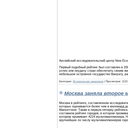
Английский исследовательский центр New Eco
Первый подобный рейтинг был составлен в 20
успех или неудачу стран обеспечить своим ж
небольшое островное государство Вануату, ра
Категория:
Истерические параллели
| Просмотров: 1133
Москва заняла второе 
Москва в рейтинге, составленном исследовате
которых оценивается более чем в миллиард до
Манхеттене. Также в первую пятерку рейтинга в
составила рейтинг городов, в котором прожив
котором проживает 4224 мультимиллионера. На 
крупнейших по числу мультимиллионеров горо