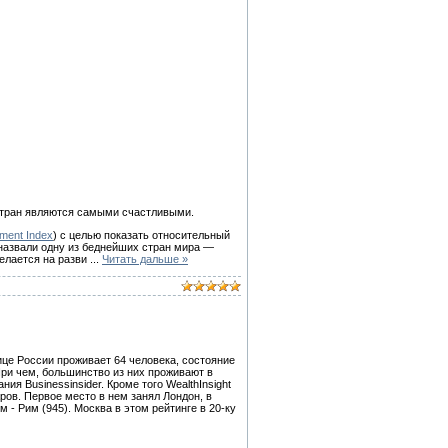
 стран являются самыми счастливыми.
ment Index
) с целью показать относительный
 назвали одну из беднейших стран мира —
делается на разви
...
Читать дальше »
ице России проживает 64 человека, состояние
При чем, большинство из них проживают в
ия Businessinsider. Кроме того WealthInsight
ров. Первое место в нем занял Лондон, в
 - Рим (945). Москва в этом рейтинге в 20-ку