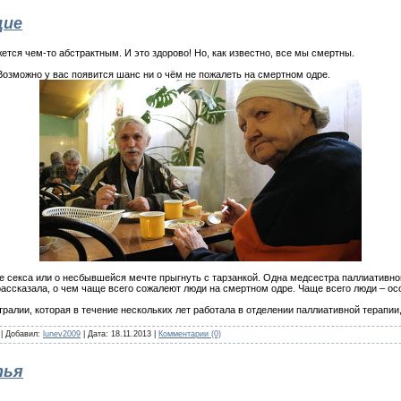
щие
тся чем-то абстрактным. И это здорово! Но, как известно, все мы смертны.
 Возможно у вас появится шанс ни о чём не пожалеть на смертном одре.
е секса или о несбывшейся мечте прыгнуть с тарзанкой. Одна медсестра паллиативно
ассказала, о чем чаще всего сожалеют люди на смертном одре. Чаще всего люди – ос
тралии, которая в течение нескольких лет работала в отделении паллиативной терапии
 | Добавил:
lunev2009
| Дата:
18.11.2013
|
Комментарии (0)
тья