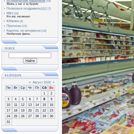
Истерические параллели
[18]
Жизнь у нас и за бугром
Позвольте поздравить(((((
[7]
КВН
[20]
Кто вас насмешил
Юбилеи
[4]
Прогнозы
[15]
Коротко, но интересно
[14]
Необычные факты
ПОИСК
КАЛЕНДАРЬ
«
Август 2026
»
Пн
Вт
Ср
Чт
Пт
Сб
Вс
1
2
3
4
5
6
7
8
9
10
11
12
13
14
15
16
17
18
19
20
21
22
23
24
25
26
27
28
29
30
31