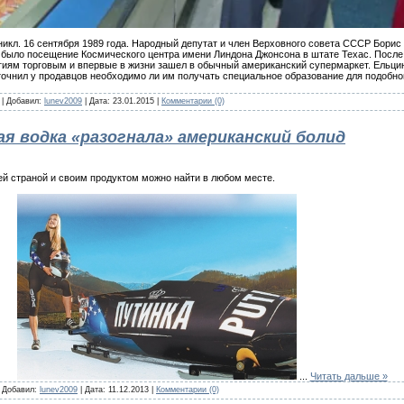
никл. 16 сентября 1989 года. Народный депутат и член Верховного совета СССР Бори
было посещение Космического центра имени Линдона Джонсона в штате Техас. После
иям торговым и впервые в жизни зашел в обычный американский супермаркет. Ельцин 
уточнил у продавцов необходимо ли им получать специальное образование для подобно
 | Добавил:
lunev2009
| Дата:
23.01.2015
|
Комментарии (0)
ая водка «разогнала» американский болид
оей страной и своим продуктом можно найти в любом месте.
...
Читать дальше »
| Добавил:
lunev2009
| Дата:
11.12.2013
|
Комментарии (0)