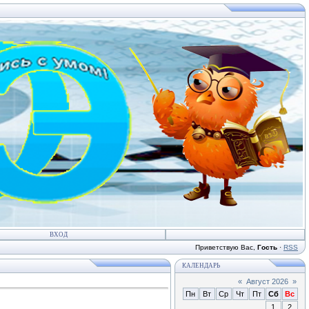
ВХОД
Приветствую Вас
,
Гость
·
RSS
КАЛЕНДАРЬ
«
Август 2026
»
Пн
Вт
Ср
Чт
Пт
Сб
Вс
1
2