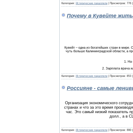
Категория:
Истерические параллели
| Просмотров: 776 
Почему в Кувейте жить
Кувейт – одна из богатейших стран в мире. 
чуть больше Калининградской области, а пр
1. На
2. Зарплата врача 
Категория:
Истерические параллели
| Просмотров: 853 
Россияне - самые лени
Организация экономического сотрудн
странах и что за это время производя
час. Это самый низкий показатель п
долл., а в С
Категория:
Истерические параллели
| Просмотров: 890 