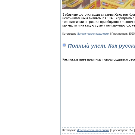
Забавные фото из архива газеты Хьюстон Кро
неофициальным визитом в США. В программе 
технологиями он решил приобщится к технолог
как часто и на какую сумму они закупаются, 
Категория:
Истерические параллели
| Просмотров: 3555
Полный улет. Как русск
Как показывает практика, повод гордиться св
Категория:
Истерические параллели
| Просмотров: 852 