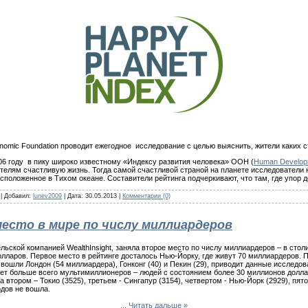
nomic Foundation проводит ежегодное исследование с целью выяснить, жители каких
06 году в пику широко известному «Индексу развития человека» ООН (
Human Develop
ителям счастливую жизнь. Тогда самой счастливой страной на планете исследователи
сположенное в Тихом океане. Составители рейтинга подчеркивают, что там, где упор 
 | Добавил:
lunev2009
| Дата:
30.05.2013
|
Комментарии (0)
место в мире по числу миллиардеров
льской компанией WealthInsight, заняла второе место по числу миллиардеров – в стол
лларов. Первое место в рейтинге досталось Нью-Йорку, где живут 70 миллиардеров. 
ошли Лондон (54 миллиардера), Гонконг (40) и Пекин (29), приводит данные исследован
ает больше всего мультимиллионеров – людей с состоянием более 30 миллионов долла
втором – Токио (3525), третьем - Сингапур (3154), четвертом - Нью-Йорк (2929), пятом
дов не вошла.
...
Читать дальше »