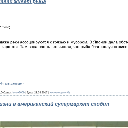
навах живет рыба
 даже реки ассоциируются с грязью и мусором. В Японии дела обсто
 карп кои. Там вода настолько чистая, что рыба благополучно живе
Читать дальше »
| Добавил:
lunev2009
| Дата:
23.03.2017
|
Комментарии (0)
изни в американский супермаркет сходил