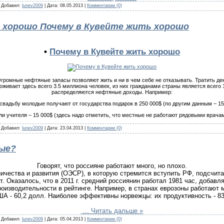
| Добавил:
lunev2009
| Дата:
08.05.2013
|
Комментарии (0)
 хорошо Почему в Кувейте жить хорошо
•
Почему в Кувейте жить хорошо
Огромные нефтяные запасы позволяют жить и ни в чем себе не отказывать. Тратить де
оживает здесь всего 3.5 миллиона человек, из них гражданами страны является всего 
распределяются нефтяные доходы. Например:
 свадьбу молодые получают от государства подарок в 250 000$ (по другим данным – 15
или учителя – 15 000$ (здесь надо отметить, что местные не работают рядовыми врач
| Добавил:
lunev2009
| Дата:
23.04.2013
|
Комментарии (0)
вые?
Говорят, что россияне работают много, но плохо.
ичества и развития (ОЭСР), в которую стремится вступить РФ, подсчита
т. Оказалось, что в 2011 г. средний россиянин работал 1981 час, добавл
роизводительности в рейтинге. Например, в странах еврозоны работают 
ША - 60,2 долл. Наиболее эффективны норвежцы: их продуктивность - 83
...
Читать дальше »
| Добавил:
lunev2009
| Дата:
05.04.2013
|
Комментарии (0)