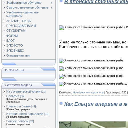
В японских сточных ка
Эффективное обучение
Самоуправляемое обучение
Учебно-методические
материалы
ЗНАНИЕ - СИЛА
ПРЕПОДАВАТЕЛЯМ
СТУДЕНТАМ
ФОРУМ
БЛОГ
У нас не только сточные канавы, но
ЭПОФОТО
Furukawa в сточных канавах обитает
ЭПОВИДЕО
Оглавление книг
ФОРМА ВХОДА
...
КАТЕГОРИИ РАЗДЕЛА
Из студенческой жизни
[21]
Категория:
Истерические параллели
| Просмотров: 720 
События
[86]
Знаменательные даты, события и
свершения
Как Ельцин впервые в ж
Гримассы бытия
[43]
Жизнь без прикрасс
Исторические параллели
[31]
Из опыта прошлого
Вопрос ребром
[24]
Смешно о грустном