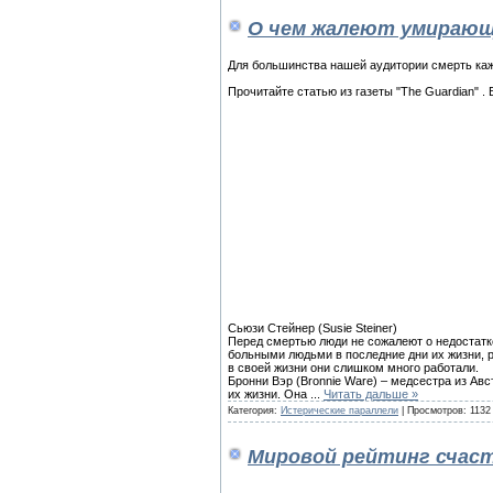
О чем жалеют умираю
Для большинства нашей аудитории смерть каже
Прочитайте статью из газеты "The Guardian" .
Сьюзи Стейнер (Susie Steiner)
Перед смертью люди не сожалеют о недостатк
больными людьми в последние дни их жизни, р
в своей жизни они слишком много работали.
Бронни Вэр (Bronnie Ware) – медсестра из Авс
их жизни. Она
...
Читать дальше »
Категория:
Истерические параллели
| Просмотров: 1132
Мировой рейтинг счас