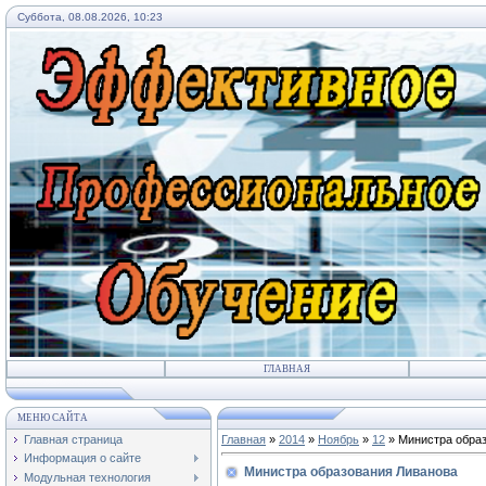
Суббота, 08.08.2026, 10:23
ГЛАВНАЯ
МЕНЮ САЙТА
Главная страница
Главная
»
2014
»
Ноябрь
»
12
» Министра обра
Информация о сайте
Министра образования Ливанова
Модульная технология