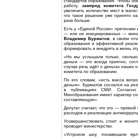
стандартов образования. Чтобы обе
работу,
зампред комитета Госд
увеличить количество мест в магис
что такое решение уже принято на
раза больше.
Есть у «Единой России» претензии 
— или не инициированных — минис
Владимир Бурматов
, в своём от
образования и эффективной реализ
формировать и внедрять в жизнь эт
«Но мы услышали только, сколько
деньги — это всегда приятно, сог
случае речь идёт о деньгах наших
комитета по образованию.
По его словам, «есть масса вопр
деньги». Бурматов сослался на ре
в публикациях СМИ. Согласно
Минобразования имеет характер со
составляющую».
Депутат считает, что это — прямо
расходов и реализации антикоррупц
Усовершенствовать стоит и монит
проводит министерство.
«Устроили шоу, понавешали ярл