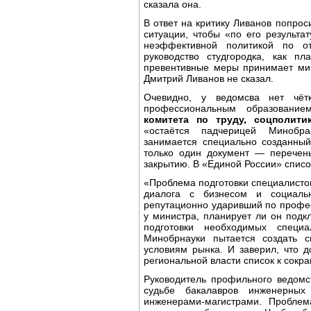
сказала она.
В ответ на критику Ливанов попро
ситуации, чтобы «по его результа
неэффективной политикой по о
руководство студгородка, как пл
превентивные меры принимает мин
Дмитрий Ливанов не сказал.
Очевидно, у ведомсва нет чё
профессиональным образование
комитета по труду, соцполит
«остаётся падчерицей Минобра
занимается специально созданный
только один документ — перечень
закрытию. В «Единой России» спис
«Проблема подготовки специалистов
диалога с бизнесом и социаль
репутационно ударивший по профе
у министра, планирует ли он подк
подготовки необходимых специ
Минобрнауки пытается создать с
условиям рынка. И заверил, что д
региональной власти список к сокра
Руководитель профильного ведомс
судьбе бакалавров инженерных
инженерами-магистрами. Проблем