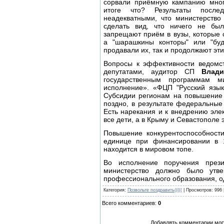
сорвали приёмную кампанию многи
итоге что? Результаты после
неадекватными, что министерство
сделать вид, что ничего не бы
запрещают приём в вузы, которые
а "шарашкины конторы" или "буд
продавали их, так и продолжают эт
Вопросы к эффективности ведомст
депутатами, аудитор СП
Влади
государственным программам ми
исполнение». «ФЦП "Русский язы
Субсидии регионам на повышение 
поздно, в результате федеральные
Есть нарекания и к внедрению элек
все дети, а в Крыму и Севастополе
Повышение конкурентоспособност
единице при финансировании в 1
находится в мировом топе.
Во исполнение поручения през
министерство должно было утв
профессионального образования, од
Категория
:
Позвольте поздравить(((((
|
Просмотров
: 996 
Всего комментариев
:
0
Добавлять комментарии могу