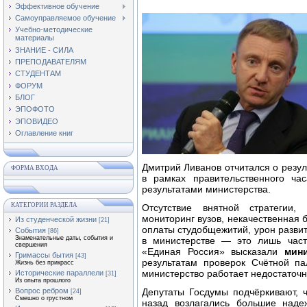
Эффективное обучение
Самоуправляемое обучение
Учебно-методические
материалы
ЗНАНИЕ - СИЛА
ПРЕПОДАВАТЕЛЯМ
СТУДЕНТАМ
ФОРУМ
БЛОГ
ЭПОФОТО
ЭПОВИДЕО
Оглавление книг
Дмитрий Ливанов отчитался о резу
ФОРМА ВХОДА
в рамках правительственного ча
результатами министерства.
КАТЕГОРИИ РАЗДЕЛА
Отсутствие внятной стратегии,
мониторинг вузов, некачественная 
Из студенческой жизни
[21]
оплаты студобщежитий, урон разви
События
[86]
Знаменательные даты, события и
в министерстве — это лишь част
свершения
«Единая Россия» высказали
мин
Гримассы бытия
[43]
результатам проверок Счётной п
Жизнь без прикрасс
министерство работает недостаточ
Исторические параллели
[31]
Из опыта прошлого
Вопрос ребром
Депутаты Госдумы подчёркивают, ч
[24]
Смешно о грустном
назад возлагались большие над