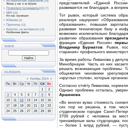
Истерические параллели
[18]
представителей «Единой Росси
Жизнь у нас и за бугром
развивается не благодаря, а вопре
Позвольте поздравить(((((
[7]
КВН
[20]
Тот рывок, который система обра
Кто вас насмешил
реализуя нацпроект «Образовани
Юбилеи
[4]
образования», повышая зарплат
Прогнозы
[15]
развивая техническую базу и инф
Коротко, но интересно
[14]
Необычные факты
возможен исключительно благодаря
развитию образования
президент
фракции «Единая Россия»
первы
ПОИСК
Владимир Бурматов
. Рывок, по
старания» профильного министерст
За время работы Ливанова у депута
Минобрнауки. Часть из них касает
решать возникающие проблемы. Та
КАЛЕНДАРЬ
общежития чиновники урегулир
«круглых столов», которые организ
«
Ноябрь 2014
»
Пн
Вт
Ср
Чт
Пт
Сб
Вс
Согласно отчёту Ливанова, нормати
1
2
Однако проблема осталась, увер
Аршинова
.
3
4
5
6
7
8
9
10
11
12
13
14
15
16
«Во многих вузах стоимость снизи
17
18
19
20
21
22
23
сих пор не решена, в том числе
24
25
26
27
28
29
30
студенческом городке Санкт-Пете
3700 рублей с человека за мест
тренажёрные залы студгородка, по
— более 1 млрд рублей, — пустую