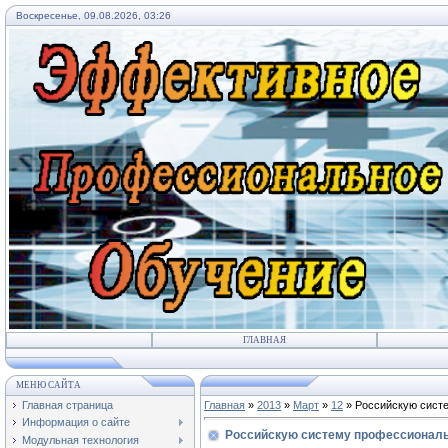
Воскресенье, 09.08.2026, 03:26
ГЛАВНАЯ
МЕНЮ САЙТА
Главная страница
Главная
»
2013
»
Март
»
12
» Российскую сист
Информация о сайте
Российскую систему профессиональ
Модульная технология