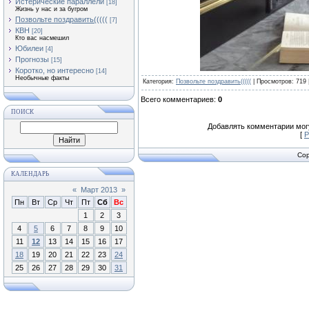
Истерические параллели
[18]
Жизнь у нас и за бугром
Позвольте поздравить(((((
[7]
КВН
[20]
Кто вас насмешил
Юбилеи
[4]
Прогнозы
[15]
Коротко, но интересно
[14]
Необычные факты
Категория
:
Позвольте поздравить(((((
|
Просмотров
: 719 
Всего комментариев
:
0
ПОИСК
Добавлять комментарии могу
[
Р
Cop
КАЛЕНДАРЬ
«
Март 2013
»
Пн
Вт
Ср
Чт
Пт
Сб
Вс
1
2
3
4
5
6
7
8
9
10
11
12
13
14
15
16
17
18
19
20
21
22
23
24
25
26
27
28
29
30
31